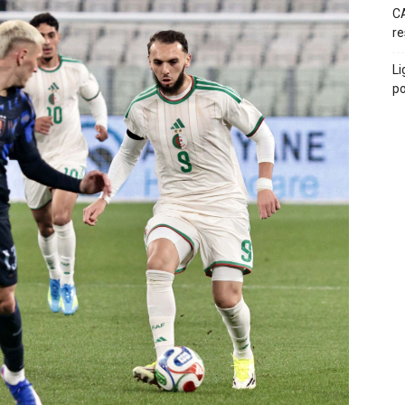
CA
re
Li
po