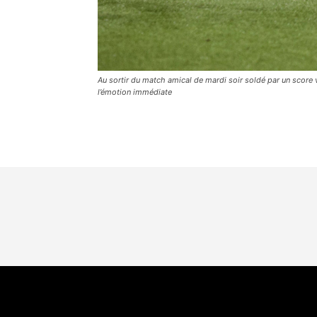
Au sortir du match amical de mardi soir soldé par un score vi
l’émotion immédiate