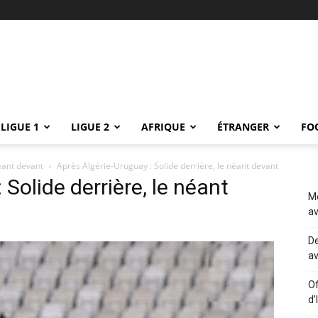
LIGUE 1
LIGUE 2
AFRIQUE
ÉTRANGER
FO
éant devant
Après Algérie-Uruguay : Solide derrière, le néant devant
Solide derrière, le néant
Me
av
De
av
Of
d’