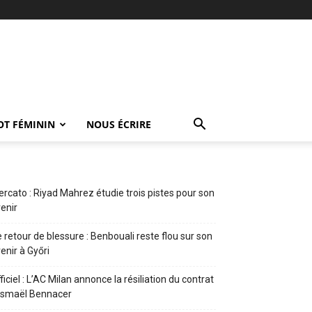
OT FÉMININ
NOUS ÉCRIRE
rcato : Riyad Mahrez étudie trois pistes pour son
enir
 retour de blessure : Benbouali reste flou sur son
enir à Győri
ficiel : L’AC Milan annonce la résiliation du contrat
Ismaël Bennacer