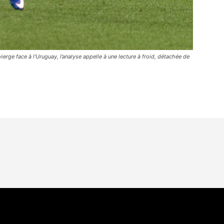
erge face à l’Uruguay, l’analyse appelle à une lecture à froid, détachée de