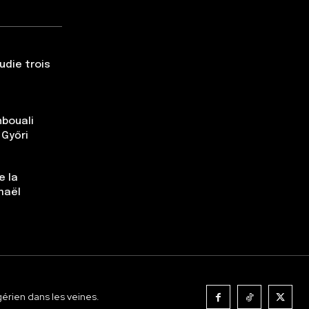
udie trois
nbouali
 Győri
e la
maël
gérien dans les veines.