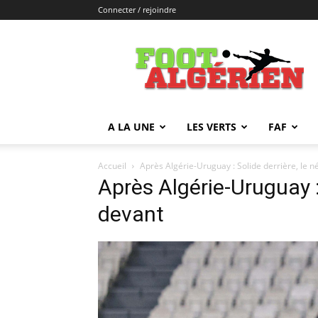
Connecter / rejoindre
FOOTALGERIEN
A LA UNE
LES VERTS
FAF
Accueil
Après Algérie-Uruguay : Solide derrière, le n
Après Algérie-Uruguay : 
devant