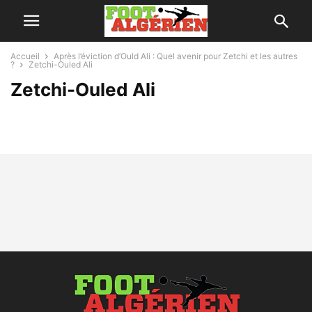
Accueil
Après l’éviction d’Ould Ali : Quel avenir pour Zetchi et les autres
?
Zetchi-Ouled Ali
Zetchi-Ouled Ali