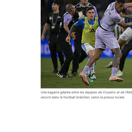
Une bagarre géante entre les équipes de Cruzeiro et de l’Atl
record dans le football brésilien, selon la presse locale.