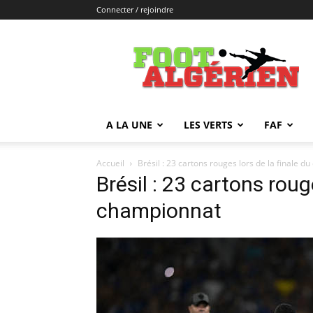
Connecter / rejoindre
FOOTALGERIEN
A LA UNE
LES VERTS
FAF
Accueil
Brésil : 23 cartons rouges lors de la finale 
Brésil : 23 cartons roug
championnat