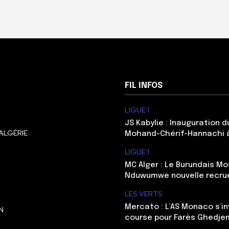
FIL INFOS
LIGUE 1
JS Kabylie : Inauguration 
ALGÉRIE
Mohand-Chérif-Hannachi 
LIGUE 1
MC Alger : Le Burundais Mo
Nduwumwe nouvelle recru
LES VERTS
Mercato : L’AS Monaco s’in
N
course pour Farès Ghedje