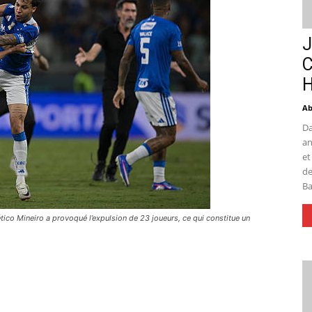
J
C
H
Ab
Da
an
et
de
Ba
ético Mineiro a provoqué l’expulsion de 23 joueurs, ce qui constitue un