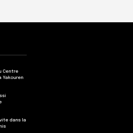
du Centre
à Yakouren
ssi
e
vite dans la
mis