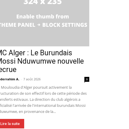
C Alger : Le Burundais
ossi Nduwumwe nouvelle
ecrue
derrahim A.
-
7 août 2026
0
 Mouloudia d'Alger poursuit activement la
ructuration de son effectif lors de cette période des
ansferts estivaux. La direction du club algérois a
ficialisé l'arrivée de l'international burundais Mossi
uwumwe, en provenance de la...
Lire la suite