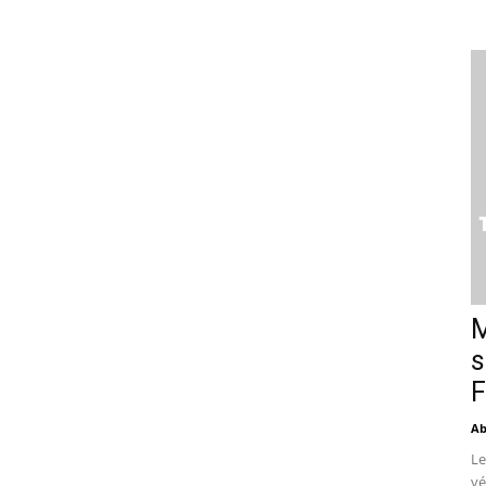
M
s
F
Ab
Le
vé