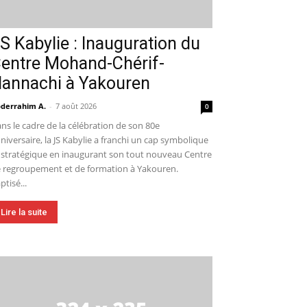
S Kabylie : Inauguration du
entre Mohand-Chérif-
annachi à Yakouren
derrahim A.
-
7 août 2026
0
ns le cadre de la célébration de son 80e
niversaire, la JS Kabylie a franchi un cap symbolique
 stratégique en inaugurant son tout nouveau Centre
 regroupement et de formation à Yakouren.
ptisé...
Lire la suite