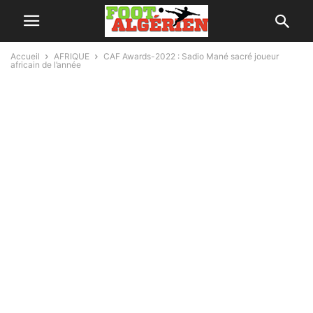
Accueil
AFRIQUE
CAF Awards-2022 : Sadio Mané sacré joueur
africain de l’année