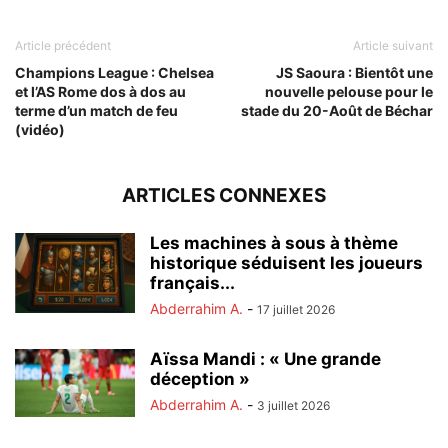
Article précédent
Article suivant
Champions League : Chelsea
JS Saoura : Bientôt une
et l’AS Rome dos à dos au
nouvelle pelouse pour le
terme d’un match de feu
stade du 20-Août de Béchar
(vidéo)
ARTICLES CONNEXES
Les machines à sous à thème
historique séduisent les joueurs
français...
Abderrahim A.
-
17 juillet 2026
Aïssa Mandi : « Une grande
déception »
Abderrahim A.
-
3 juillet 2026