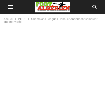
Accueil
INFOS
Champions League : Hanni et Anderlecht sombrent
encore (vidéo)