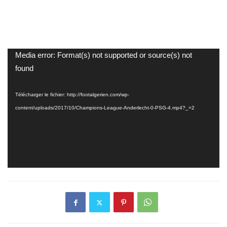
Lecteur
Media error: Format(s) not supported or source(s) not
vidéo
found
Télécharger le fichier: http://footalgerien.com/wp-
content/uploads/2017/10/Champions-League-Anderlecht-0-PSG-4.mp4?_=2