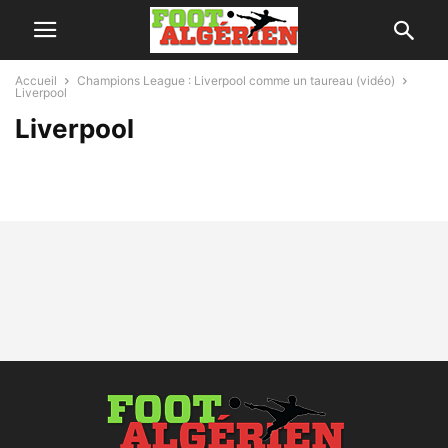
Accueil
Champions League : Liverpool comme un taureau (vidéo)
Liverpool
Liverpool