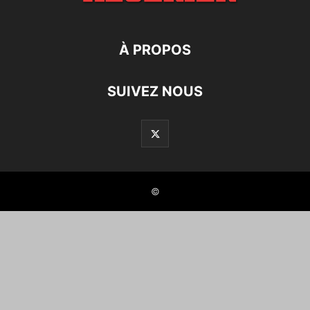
À PROPOS
SUIVEZ NOUS
©