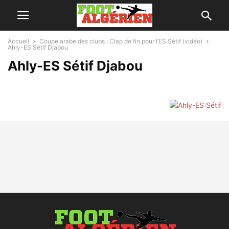
Accueil
Coupe arabe des clubs : Clap de fin pour l’ES Sétif (vidéo)
Ahly-ES Sétif Djabou
Ahly-ES Sétif Djabou