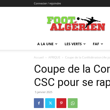
Connecter / rejoindre
FOOTALGERIEN
A LA UNE
LES VERTS
FAF
Accueil
AFRIQUE
Coupe de la Confédération (4e jo
Coupe de la Con
CSC pour se rap
5 janvier 2025