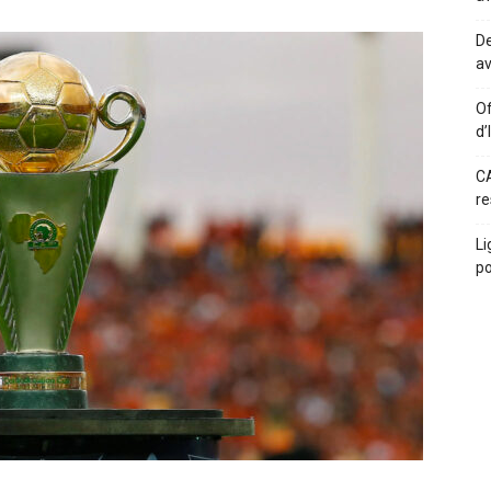
De
av
Of
d’
CA
re
Li
po