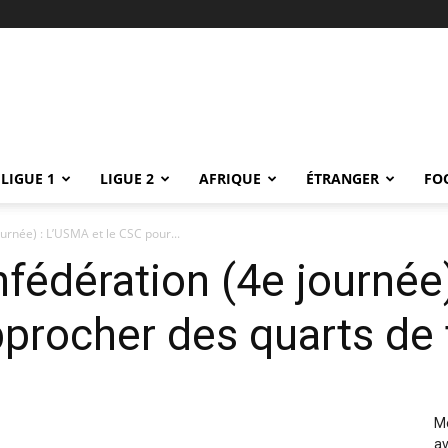
LIGUE 1
LIGUE 2
AFRIQUE
ÉTRANGER
FO
urnée) : L’USMA et le CSC pour...
fédération (4e journée)
procher des quarts de 
Me
av