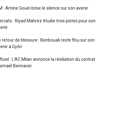
 : Amine Gouiri brise le silence sur son avenir
rcato : Riyad Mahrez étudie trois pistes pour son
enir
 retour de blessure : Benbouali reste flou sur son
enir à Győri
ficiel : L’AC Milan annonce la résiliation du contrat
Ismaël Bennacer