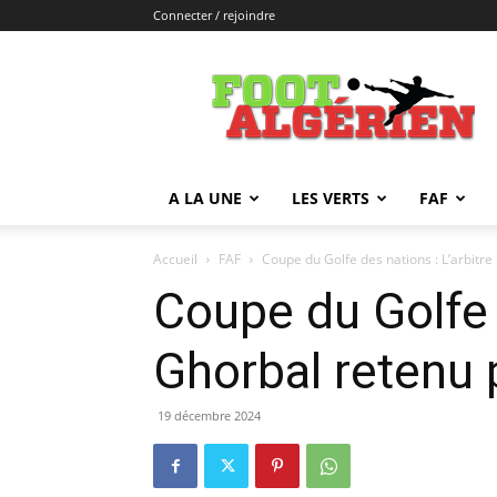
Connecter / rejoindre
FOOTALGERIEN
A LA UNE
LES VERTS
FAF
Accueil
FAF
Coupe du Golfe des nations : L’arbitre
Coupe du Golfe 
Ghorbal retenu 
19 décembre 2024