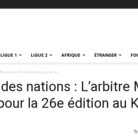
LIGUE 1
LIGUE 2
AFRIQUE
ÉTRANGER
FO
 Mustapha Ghorbal retenu pour la...
des nations : L’arbitr
pour la 26e édition au 
Tr