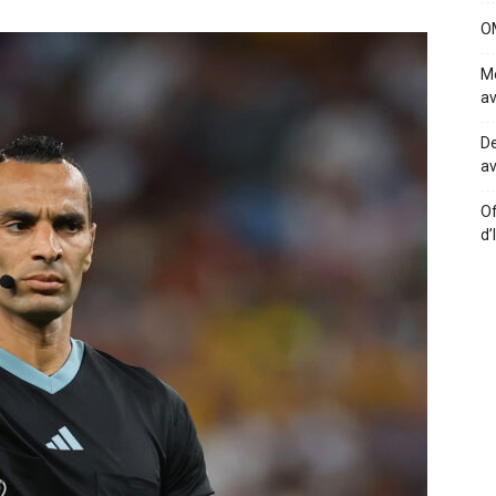
OM
Me
av
De
av
Of
d’