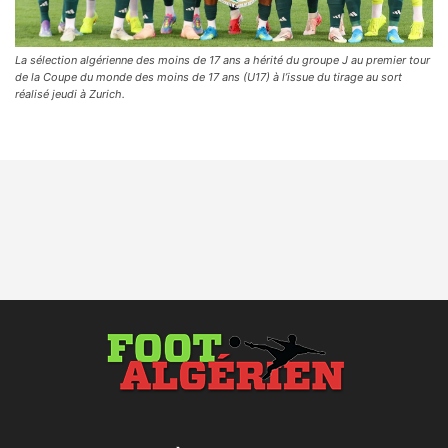
La sélection algérienne des moins de 17 ans a hérité du groupe J au premier tour
de la Coupe du monde des moins de 17 ans (U17) à l’issue du tirage au sort
réalisé jeudi à Zurich.