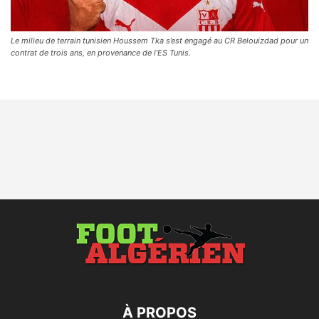
Le milieu de terrain tunisien Houssem Tka s’est engagé au CR Belouizdad pour un
contrat de trois ans, en provenance de l’ES Tunis.
À PROPOS