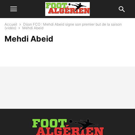
Accueil
Dijon FCO : Mehdi Abeid signe son premier but de la saison
(vidéo)
Mehdi Abeid
Mehdi Abeid