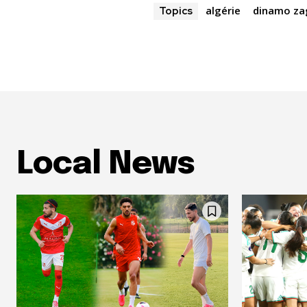
algérie
dinamo za
Topics
Local News