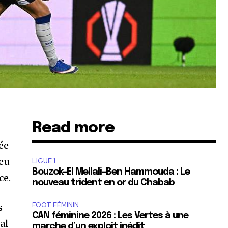
Read more
ée
jeu
LIGUE 1
Bouzok-El Mellali-Ben Hammouda : Le
ce.
nouveau trident en or du Chabab
FOOT FÉMININ
s
CAN féminine 2026 : Les Vertes à une
al
marche d’un exploit inédit