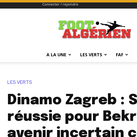
Connecter / rejoindre
FOOTALGERIEN
A LA UNE
LES VERTS
FAF
LES VERTS
Dinamo Zagreb : 
réussie pour Bekr
avenir incertain 