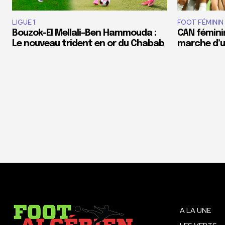
LIGUE 1
FOOT FÉMININ
Bouzok-El Mellali-Ben Hammouda :
CAN féminin
Le nouveau trident en or du Chabab
marche d’un
A LA UNE