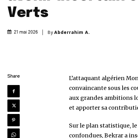
Verts
By
Abderrahim A.
21 mai 2026
Share
L’attaquant algérien Mon
convaincante sous les c
aux grandes ambitions loc
et apporter sa contribut
Sur le plan statistique, 
confondues, Bekrar a inscr