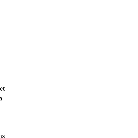
et
a
ns