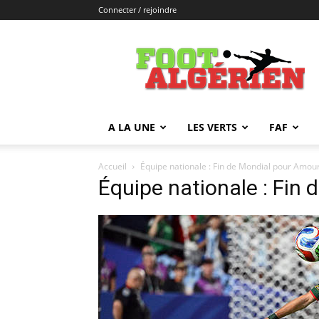
Connecter / rejoindre
FOOTALGERIEN
A LA UNE
LES VERTS
FAF
Accueil
Équipe nationale : Fin de Mondial pour Amour
Équipe nationale : Fin