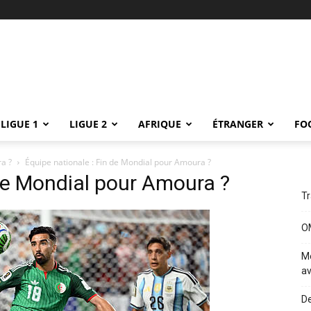
LIGUE 1
LIGUE 2
AFRIQUE
ÉTRANGER
FO
a ?
Équipe nationale : Fin de Mondial pour Amoura ?
 de Mondial pour Amoura ?
Tr
OM
Me
av
De