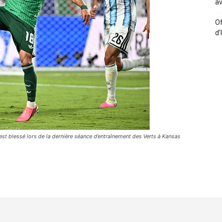
av
Of
d’
st blessé lors de la dernière séance d’entraînement des Verts à Kansas