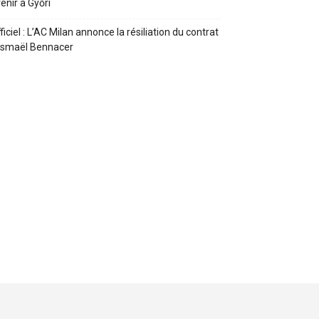
enir à Győri
ficiel : L’AC Milan annonce la résiliation du contrat
Ismaël Bennacer