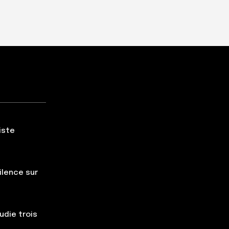
iste
silence sur
udie trois