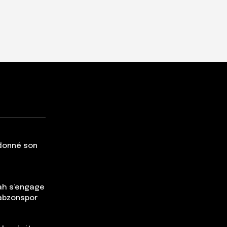
 donné son
ah s’engage
rabzonspor