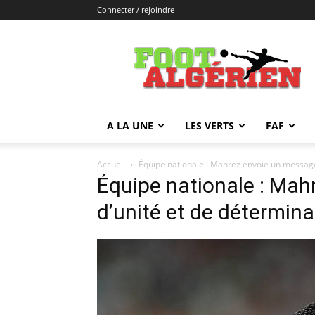
Connecter / rejoindre
FOOTALGERIEN
A LA UNE
LES VERTS
FAF
Accueil
Équipe nationale : Mahrez envoie un message
Équipe nationale : Ma
d’unité et de détermina