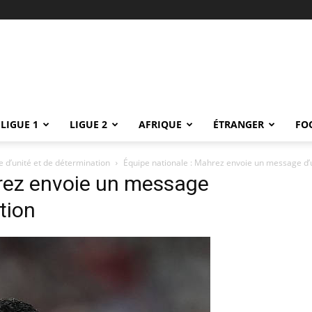
LIGUE 1
LIGUE 2
AFRIQUE
ÉTRANGER
FO
 d’unité et de détermination
Équipe nationale : Mahrez envoie un message d’u
hrez envoie un message
tion