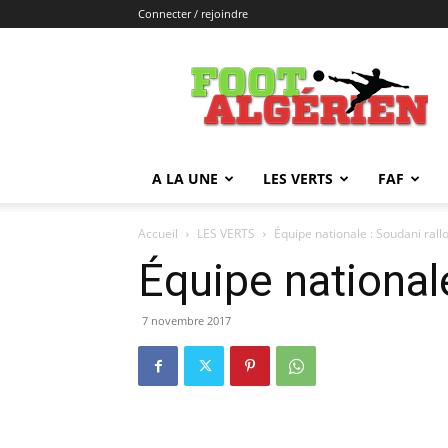
Connecter / rejoindre
FOOTALGERIEN
A LA UNE
LES VERTS
FAF
Accueil
LES VERTS
Équipe nationale : Soudani rallo
Équipe nationale
7 novembre 2017