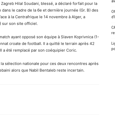
av
 Zagreb Hilal Soudani, blessé, a déclaré forfait pour la
 dans le cadre de la 6e et dernière journée (Gr. B) des
Of
face à la Centrafrique le 14 novembre à Alger, a
d’
sur son site officiel.
CA
re
 match ayant opposé son équipe à Slaven Koprivnica (1-
at croate de football. Il a quitté le terrain après 42
Li
po
Il a été remplacé par son coéquipier Coric.
ez la sélection nationale pour ces deux rencontres après
aini alors que Nabil Bentaleb reste incertain.