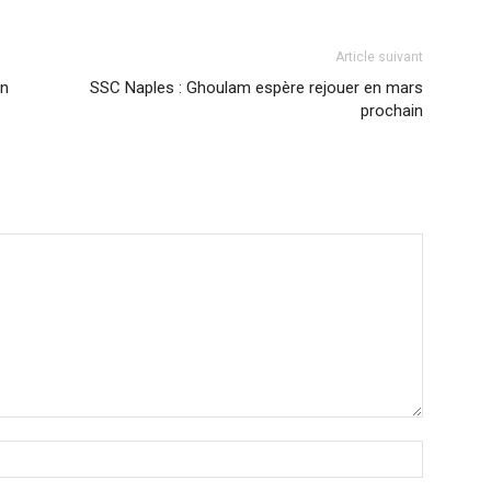
Article suivant
an
SSC Naples : Ghoulam espère rejouer en mars
prochain