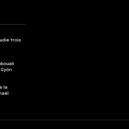
udie trois
nbouali
 Győri
e la
maël