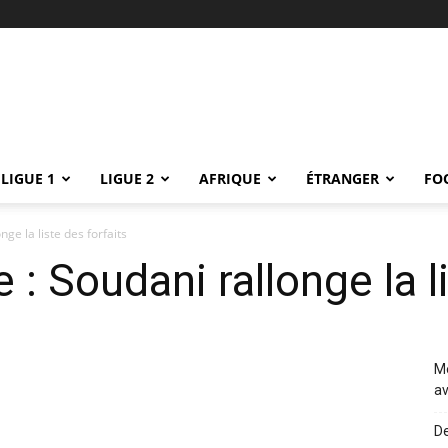
LIGUE 1
LIGUE 2
AFRIQUE
ÉTRANGER
FO
nge la liste des forfaits
 : Soudani rallonge la l
Me
av
De