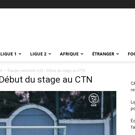
LIGUE 1
LIGUE 2
AFRIQUE
ÉTRANGER
FO
TN
Équipe nationale U23 : Début du stage au CTN
 Début du stage au CTN
CA
re
Li
po
Éq
fa