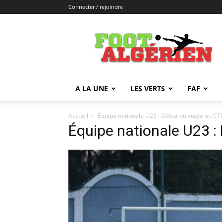
Connecter / rejoindre
FOOTALGERIEN
A LA UNE
LES VERTS
FAF
Accueil
Équipe nationale U23 : Début du stage au C
Équipe nationale U23 :