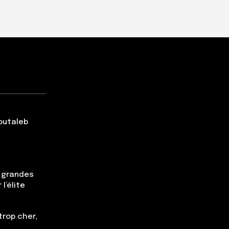
Boutaleb
s grandes
l’élite
trop cher,