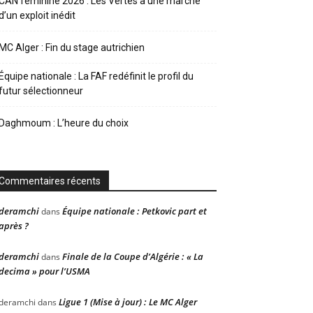
CAN féminine 2026 : Les Vertes à une marche
d’un exploit inédit
MC Alger : Fin du stage autrichien
Équipe nationale : La FAF redéfinit le profil du
futur sélectionneur
Daghmoum : L’heure du choix
Commentaires récents
deramchi
Équipe nationale : Petkovic part et
dans
après ?
deramchi
Finale de la Coupe d’Algérie : « La
dans
decima » pour l’USMA
Ligue 1 (Mise à jour) : Le MC Alger
deramchi
dans