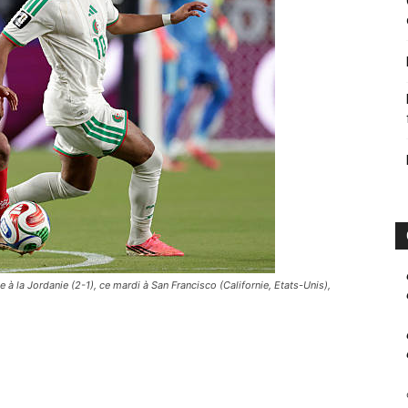
ce à la Jordanie (2-1), ce mardi à San Francisco (Californie, Etats-Unis),