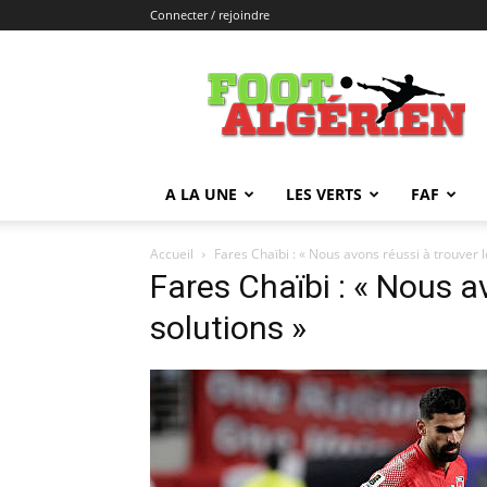
Connecter / rejoindre
FOOTALGERIEN
A LA UNE
LES VERTS
FAF
Accueil
Fares Chaïbi : « Nous avons réussi à trouver l
Fares Chaïbi : « Nous a
solutions »