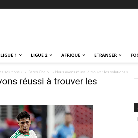
LIGUE 1
LIGUE 2
AFRIQUE
ÉTRANGER
FO
es solutions »
Fares Chaïbi : « Nous avons réussi à trouver les solutions »
vons réussi à trouver les