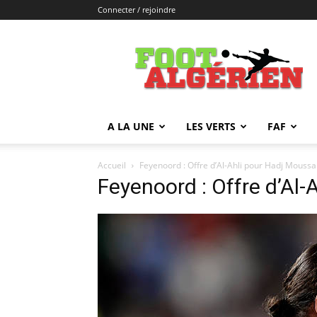
Connecter / rejoindre
FOOTALGERIEN
A LA UNE
LES VERTS
FAF
Accueil
Feyenoord : Offre d’Al-Ahli pour Hadj Moussa
Feyenoord : Offre d’Al