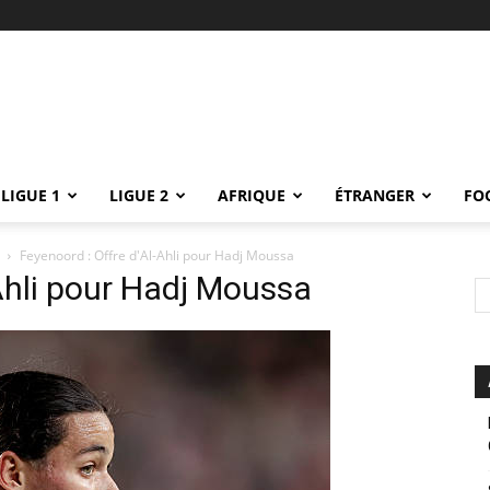
LIGUE 1
LIGUE 2
AFRIQUE
ÉTRANGER
FO
Feyenoord : Offre d'Al-Ahli pour Hadj Moussa
-Ahli pour Hadj Moussa