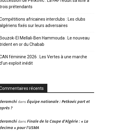
Succession de Petkovic : La FAF réduit sa liste à
trois prétendants
Compétitions africaines interclubs : Les clubs
algériens fixés sur leurs adversaires
Bouzok-El Mellali-Ben Hammouda : Le nouveau
trident en or du Chabab
CAN féminine 2026 : Les Vertes à une marche
d’un exploit inédit
Commentaires récents
deramchi
Équipe nationale : Petkovic part et
dans
après ?
deramchi
Finale de la Coupe d’Algérie : « La
dans
decima » pour l’USMA