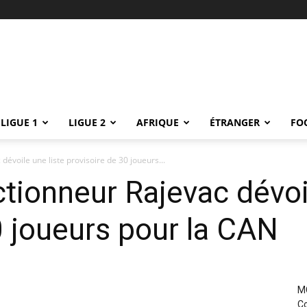
LIGUE 1
LIGUE 2
AFRIQUE
ÉTRANGER
FO
dévoile une liste provisoire de 30 joueurs...
ctionneur Rajevac dévoil
0 joueurs pour la CAN
MC
Co