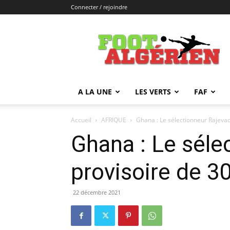
Connecter / rejoindre
FOOTALGERIEN
A LA UNE
LES VERTS
FAF
Accueil
AFRIQUE
Ghana : Le sélectionneur Rajevac 
Ghana : Le séle
provisoire de 3
22 décembre 2021