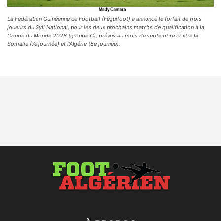
La Fédération Guinéenne de Football (Féguifoot) a annoncé le forfait de trois
joueurs du Syli National, pour les deux prochains matchs de qualification à la
Coupe du Monde 2026 (groupe G), prévus au mois de septembre contre la
Somalie (7e journée) et l’Algérie (8e journée).