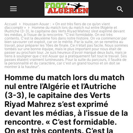
Accueil
Houssam Aouar : « On est très fiers de ce qu’on vient
d’accomplir »
Homme du match lors du match nul entre l’Algérie et
l’Autriche (3-3), le capitaine des Verts Riyad Mahrez s’est exprimé devant
les médias, à l’issue de la rencontre. "C'est formidable. On est très
contents. C'est la deuxième fois dans notre histoire. On va commencer par
bien savourer cet exploit, car on le mérite. Par la suite, on se remettra au
travail, pour préparer les 16es de finale. Ce n'était pas facile. Nous sommes
tombés sur une bonne équipe, mais le plus important pour nous était de
passer au prochain tour. Je suis heureux d'avoir marqué deux buts, mais je
tiens à souligner que c'est Aouar qui a pratiquement fait tout le travail. Ses
passes étaient vraiment lumineuses. Pour la suite du parcours, il faudra de
la personnalité et du caractère, car c'est un grand tournoi et on doit se
montrer à la hauteur".
Homme du match lors du match
nul entre l’Algérie et l’Autriche
(3-3), le capitaine des Verts
Riyad Mahrez s’est exprimé
devant les médias, à l’issue de la
rencontre. « C’est formidable.
On est très contents. C’est la