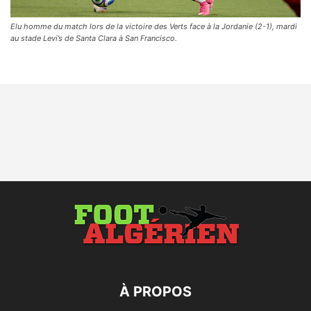
Elu homme du match lors de la victoire des Verts face à la Jordanie (2-1), mardi
au stade Levi’s de Santa Clara à San Francisco.
À PROPOS