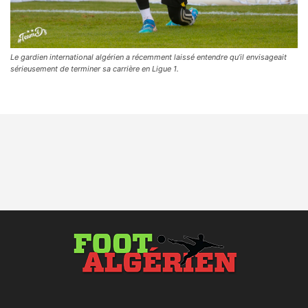
Le gardien international algérien a récemment laissé entendre qu’il envisageait
sérieusement de terminer sa carrière en Ligue 1.