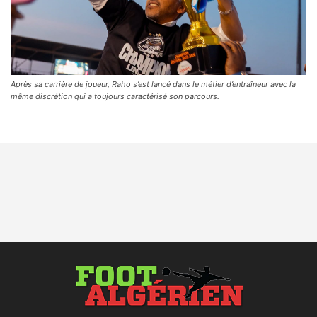
Après sa carrière de joueur, Raho s’est lancé dans le métier d’entraîneur avec la
même discrétion qui a toujours caractérisé son parcours.