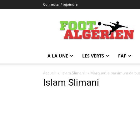
Connecter / rejoindre
FOOTALGERIEN
A LA UNE
LES VERTS
FAF
Accueil
Islam Slimani : « Marquer le maximum de bu
Islam Slimani