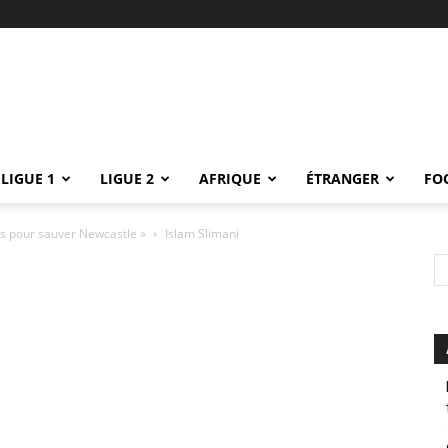
LIGUE 1
LIGUE 2
AFRIQUE
ÉTRANGER
FO
ts pour sauver Newcastle »
Islam Slimani