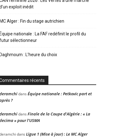
CAN féminine 2026 : Les Vertes à une marche
d’un exploit inédit
MC Alger : Fin du stage autrichien
Équipe nationale : La FAF redéfinit le profil du
futur sélectionneur
Daghmoum : L’heure du choix
Commentaires récents
deramchi
Équipe nationale : Petkovic part et
dans
après ?
deramchi
Finale de la Coupe d’Algérie : « La
dans
decima » pour l’USMA
Ligue 1 (Mise à jour) : Le MC Alger
deramchi
dans