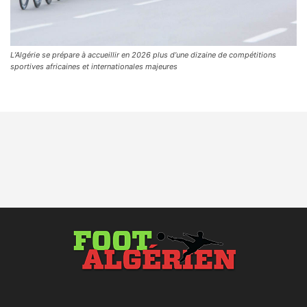
L’Algérie se prépare à accueillir en 2026 plus d’une dizaine de compétitions
sportives africaines et internationales majeures