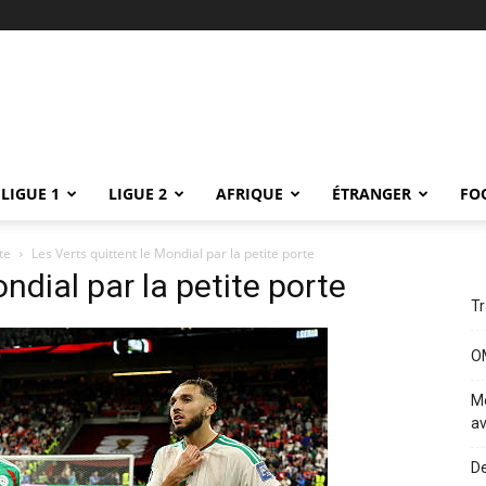
LIGUE 1
LIGUE 2
AFRIQUE
ÉTRANGER
FO
te
Les Verts quittent le Mondial par la petite porte
ndial par la petite porte
Tr
OM
Me
av
De