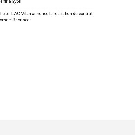
enir à Győri
ficiel : L’AC Milan annonce la résiliation du contrat
Ismaël Bennacer