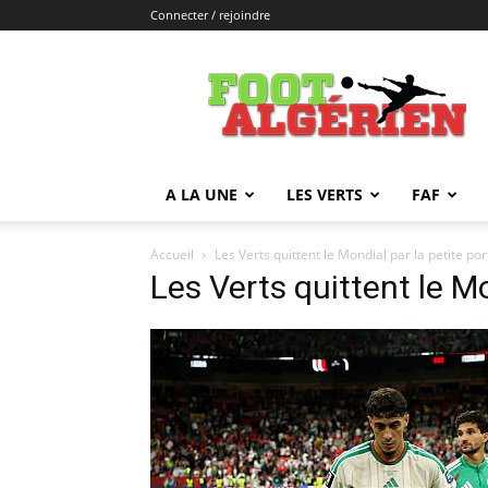
Connecter / rejoindre
FOOTALGERIEN
A LA UNE
LES VERTS
FAF
Accueil
Les Verts quittent le Mondial par la petite por
Les Verts quittent le Mo