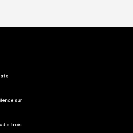
iste
silence sur
udie trois