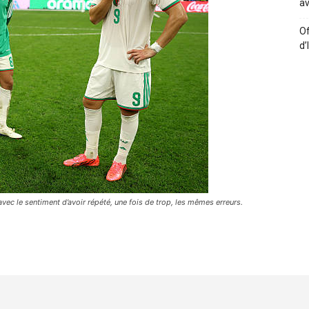
av
Of
d’
avec le sentiment d’avoir répété, une fois de trop, les mêmes erreurs.