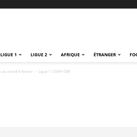
LIGUE 1
LIGUE 2
AFRIQUE
ÉTRANGER
FO
s au mardi 6 février
Ligue 1 USMH-OM