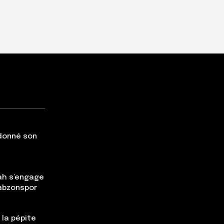
 donné son
ah s’engage
rabzonspor
 la pépite