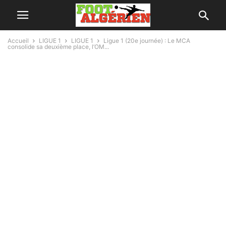
Accueil
LIGUE 1
LIGUE 1
Ligue 1 (20e journée) : Le MCA
consolide sa deuxième place, l’OM...