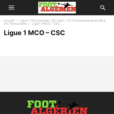
Accueil
Ligue 1 (27e journée) : MC Oran – CS Constantine domicilié à
Aït Témouchent
Ligue 1 MCO - CSC
Ligue 1 MCO – CSC