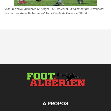
Le coup d’envoi du match MC Alger – MB Rouissat, initialement prévu vendredi
prochain au stade Ali Ammar dit Ali La Pointe de Douera à 20h00
À PROPOS