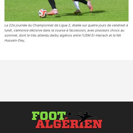
La 22e journée du Championnat de Ligue 2, étalée sur quatre jours de vendredi à
lundi, s’annonce décisive dans la course à l’accession, avec plusieurs chocs au
sommet, dont le très attendu derby algérois entre l’USM El-Harrach et le NA
Hussein-Dey,