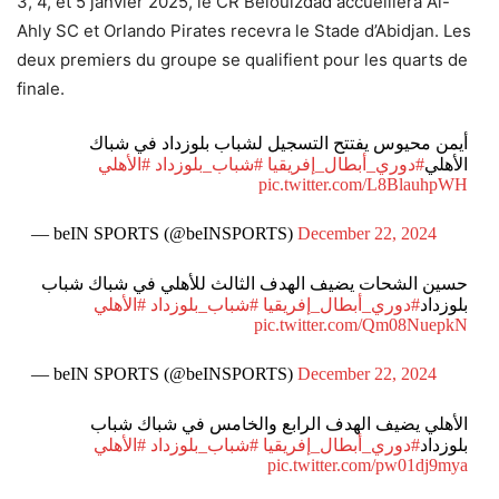
3, 4, et 5 janvier 2025, le CR Belouizdad accueillera Al-
Ahly SC et Orlando Pirates recevra le Stade d’Abidjan. Les
deux premiers du groupe se qualifient pour les quarts de
finale.
أيمن محيوس يفتتح التسجيل لشباب بلوزداد في شباك
الأهلي
#دوري_أبطال_إفريقيا
#شباب_بلوزداد
#الأهلي
pic.twitter.com/L8BlauhpWH
— beIN SPORTS (@beINSPORTS)
December 22, 2024
حسين الشحات يضيف الهدف الثالث للأهلي في شباك شباب
بلوزداد
#دوري_أبطال_إفريقيا
#شباب_بلوزداد
#الأهلي
pic.twitter.com/Qm08NuepkN
— beIN SPORTS (@beINSPORTS)
December 22, 2024
الأهلي يضيف الهدف الرابع والخامس في شباك شباب
بلوزداد
#دوري_أبطال_إفريقيا
#شباب_بلوزداد
#الأهلي
pic.twitter.com/pw01dj9mya