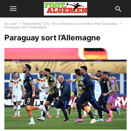
Accueil
Manchester City : Enzo Maresca succède à Pep Guaridola
Paraguay sort l'Allemagne
Paraguay sort l’Allemagne