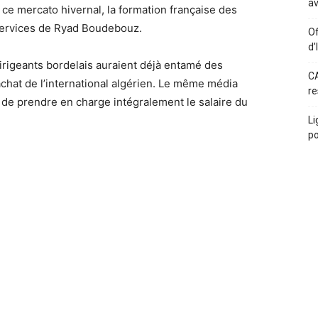
av
e ce mercato hivernal, la formation française des
 services de Ryad Boudebouz.
Of
d’
dirigeants bordelais auraient déjà entamé des
CA
achat de l’international algérien. Le même média
re
 de prendre en charge intégralement le salaire du
Li
po