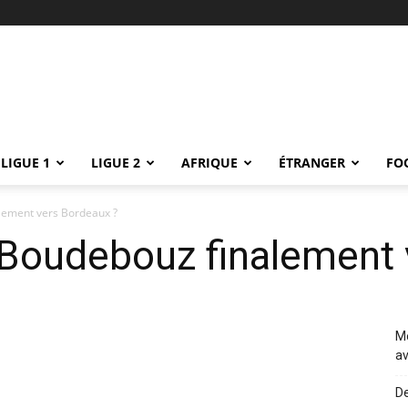
LIGUE 1
LIGUE 2
AFRIQUE
ÉTRANGER
FO
lement vers Bordeaux ?
 Boudebouz finalement 
Me
av
De