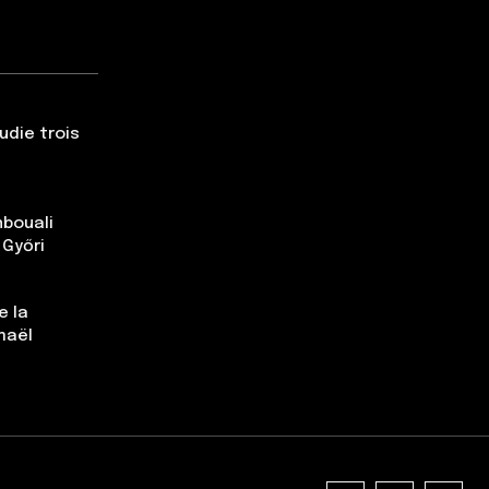
udie trois
nbouali
 Győri
e la
maël