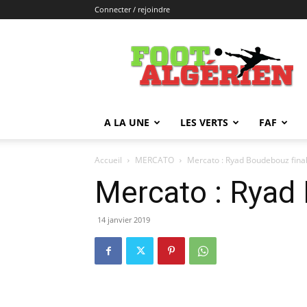
Connecter / rejoindre
FOOTALGERIEN
A LA UNE
LES VERTS
FAF
Accueil
MERCATO
Mercato : Ryad Boudebouz fina
Mercato : Ryad
14 janvier 2019