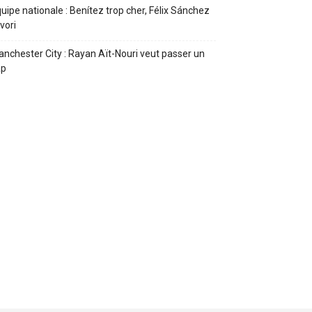
uipe nationale : Benítez trop cher, Félix Sánchez
vori
nchester City : Rayan Aït-Nouri veut passer un
ap