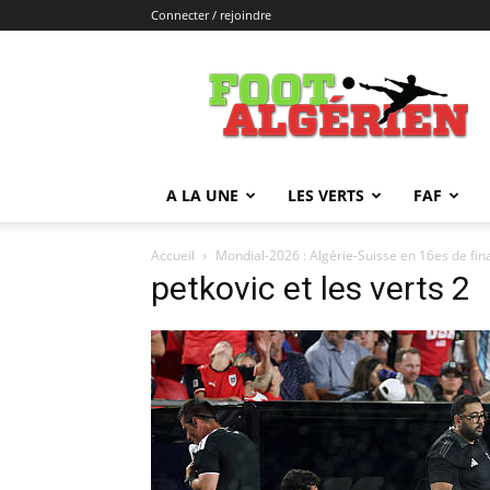
Connecter / rejoindre
FOOTALGERIEN
A LA UNE
LES VERTS
FAF
Accueil
Mondial-2026 : Algérie-Suisse en 16es de fin
petkovic et les verts 2