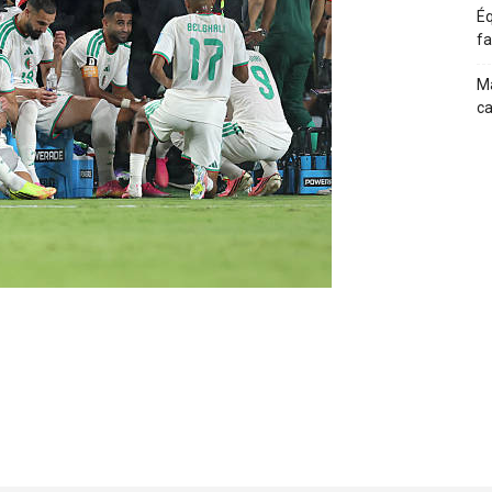
Éq
fa
Ma
c