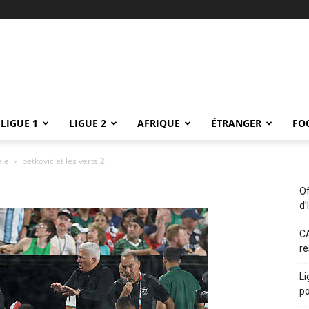
LIGUE 1
LIGUE 2
AFRIQUE
ÉTRANGER
FO
ale
petkovic et les verts 2
Of
d’
CA
re
Li
po