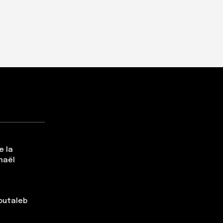
e la
maël
Boutaleb