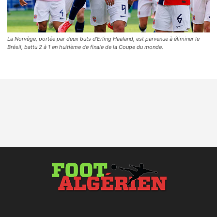
La Norvège, portée par deux buts d’Erling Haaland, est parvenue à éliminer le
Brésil, battu 2 à 1 en huitième de finale de la Coupe du monde.