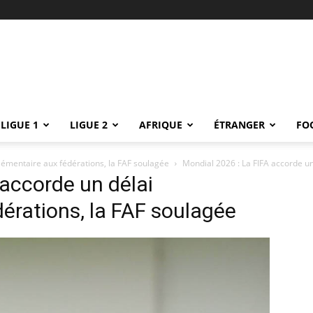
LIGUE 1
LIGUE 2
AFRIQUE
ÉTRANGER
FO
lémentaire aux fédérations, la FAF soulagée
Mondial 2026 : La FIFA accorde un
 accorde un délai
érations, la FAF soulagée