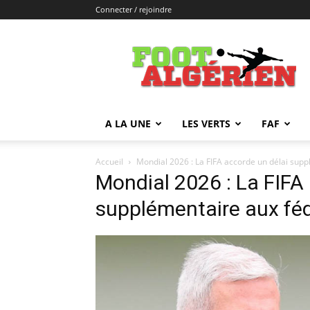
Connecter / rejoindre
FOOTALGERIEN
A LA UNE
LES VERTS
FAF
Accueil
Mondial 2026 : La FIFA accorde un délai supp
Mondial 2026 : La FIFA
supplémentaire aux féd