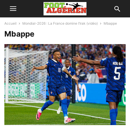
Accueil
Mondial-2026 : La France domine l’Irak (vidéo)
Mbappe
Mbappe