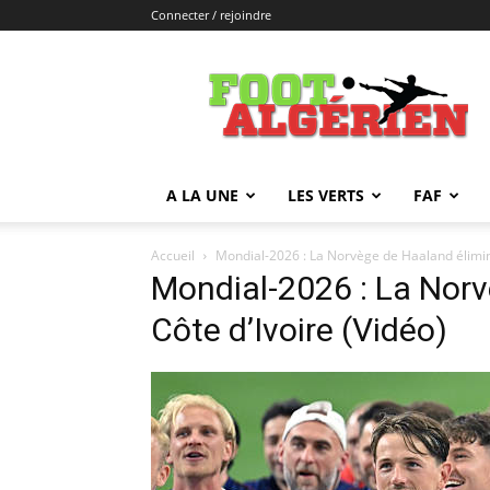
Connecter / rejoindre
FOOTALGERIEN
A LA UNE
LES VERTS
FAF
Accueil
Mondial-2026 : La Norvège de Haaland élimine
Mondial-2026 : La Norv
Côte d’Ivoire (Vidéo)