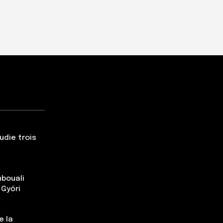
udie trois
nbouali
 Győri
e la