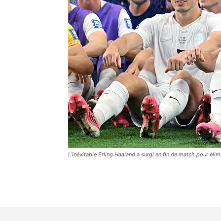
L’inévitable Erling Haaland a surgi en fin de match pour élimi