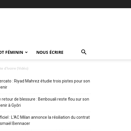
OT FÉMININ
NOUS ÉCRIRE
e d'Ivoire (Vidéo)
rcato : Riyad Mahrez étudie trois pistes pour son
enir
 retour de blessure : Benbouali reste flou sur son
enir à Győri
ficiel : L’AC Milan annonce la résiliation du contrat
Ismaël Bennacer