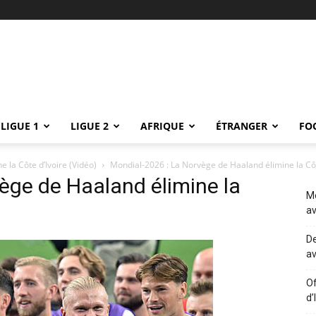
LIGUE 1
LIGUE 2
AFRIQUE
ÉTRANGER
FO
 la Côte d’Ivoire (Vidéo)
Mondial-2026 : La Norvège de Haaland élimine la Côt
ège de Haaland élimine la
Me
av
De
av
Of
d’