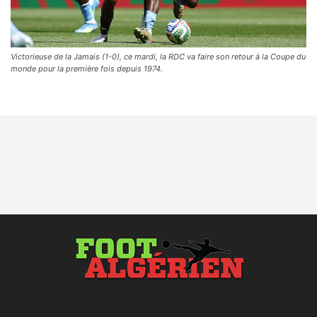
Victorieuse de la Jamais (1-0), ce mardi, la RDC va faire son retour à la Coupe du
monde pour la première fois depuis 1974.