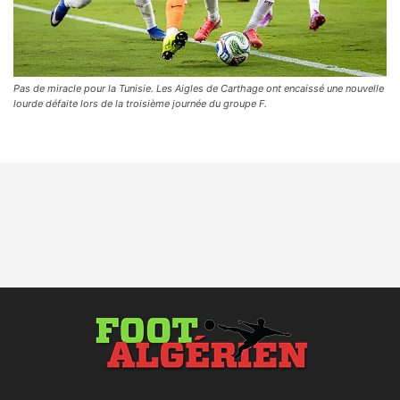
Pas de miracle pour la Tunisie. Les Aigles de Carthage ont encaissé une nouvelle
lourde défaite lors de la troisième journée du groupe F.