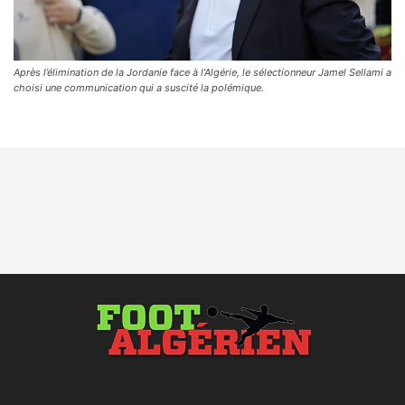
Après l’élimination de la Jordanie face à l’Algérie, le sélectionneur Jamel Sellami a
choisi une communication qui a suscité la polémique.