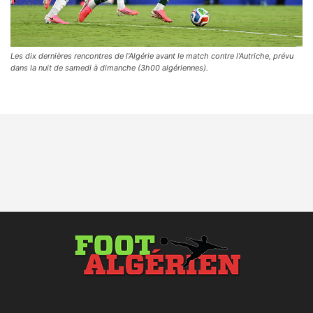
Les dix dernières rencontres de l’Algérie avant le match contre l’Autriche, prévu
dans la nuit de samedi à dimanche (3h00 algériennes).