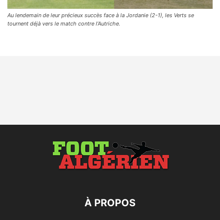
Au lendemain de leur précieux succès face à la Jordanie (2-1), les Verts se
tournent déjà vers le match contre l’Autriche.
À PROPOS