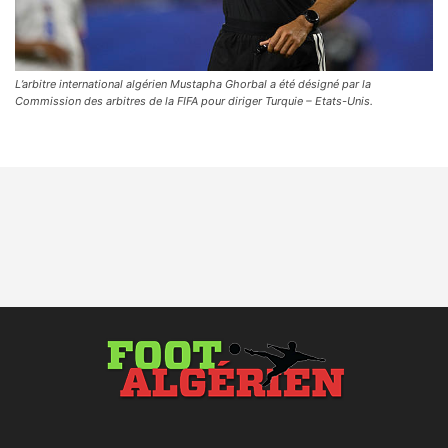
L’arbitre international algérien Mustapha Ghorbal a été désigné par la
Commission des arbitres de la FIFA pour diriger Turquie – Etats-Unis.