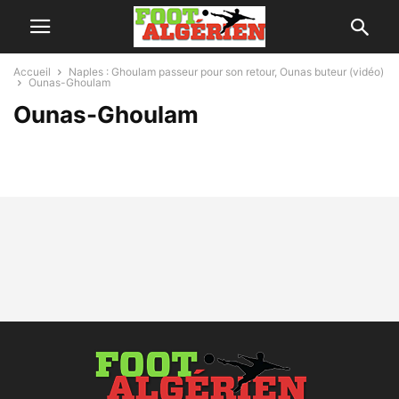
Accueil
Naples : Ghoulam passeur pour son retour, Ounas buteur (vidéo)
Ounas-Ghoulam
Ounas-Ghoulam