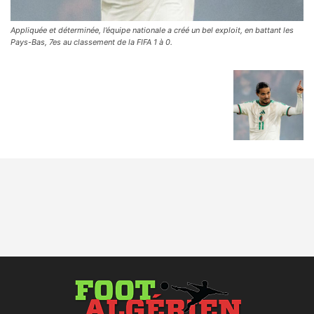
Appliquée et déterminée, l’équipe nationale a créé un bel exploit, en battant les
Pays-Bas, 7es au classement de la FIFA 1 à 0.