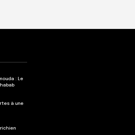
mouda : Le
Chabab
rtes à une
trichien