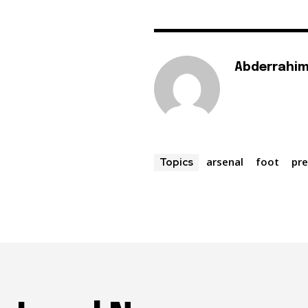
Abderrahim
arsenal
foot
pr
Topics