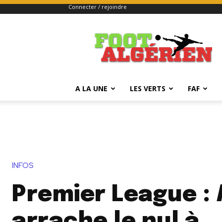
Connecter / rejoindre
FOOTALGERIEN
A LA UNE
LES VERTS
FAF
INFOS
Premier League : 
arrache le nul à